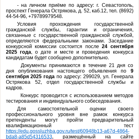
- на личном приёме по адресу: г. Севастополь,
проспект Генерала Острякова, д. 52, каб.12, тел. (8692)
44-54-96, +79789979548.
Условия прохождения государственной
гражданской службы, гарантии и ограничения,
связанные с государственной гражданской службой,
определяются федеральными законами. Заседание
конкурсной комиссии состоится после
24 сентября
2025
года
, о дате и месте и проведения конкурса
кандидатам будет сообщено дополнительно.
Документы принимаются в течение 21 дня со
дня опубликования настоящего объявления по
9
сентября 2025 года
по адресу: 299029, ул. Генерала
Острякова 52, отдел государственной службы и
кадров.
Конкурс проводится
с
использованием методов
тестирования и индивидуального собеседования.
Для самостоятельной оценки своего
профессионального уровня вне рамок конкурса
претенденты могут пройти предварительный
квалификационный тест
https://edu.gossluzhba.gov.ru/test/60948b13-a67d-4864-
bda8-a85d54316533
, размещённый на сайте