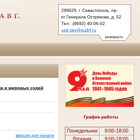
299029, г. Севастополь, пр-
 В Г.
кт Генерала Острякова, д. 52
Тел.: (8692) 40-06-02
usd.sev@sudrf.ru
развернуть
ов и мировых судей
График работы
Понедельник
9:00-18:00
версия для печати
Вторник
9:00-18:00