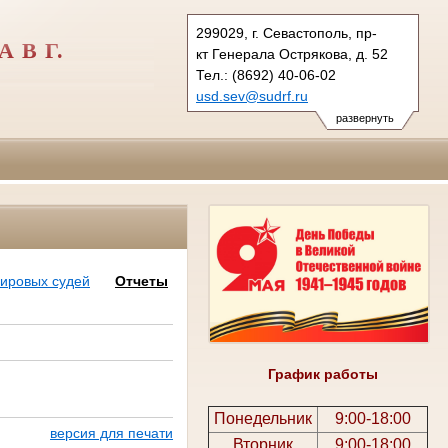
299029, г. Севастополь, пр-
 В Г.
кт Генерала Острякова, д. 52
Тел.: (8692) 40-06-02
usd.sev@sudrf.ru
развернуть
мировых судей
Отчеты
График работы
Понедельник
9:00-18:00
версия для печати
Вторник
9:00-18:00