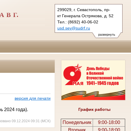
299029, г. Севастополь, пр-
 В Г.
кт Генерала Острякова, д. 52
Тел.: (8692) 40-06-02
usd.sev@sudrf.ru
развернуть
версия для печати
 2024 года).
График работы
ковано 09.12.2024 09:31 (МСК)
Понедельник
9:00-18:00
Вторник
9:00-18:00