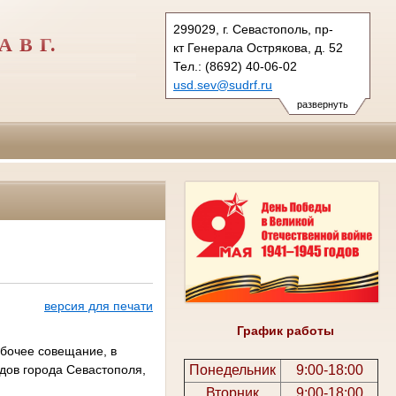
299029, г. Севастополь, пр-
 В Г.
кт Генерала Острякова, д. 52
Тел.: (8692) 40-06-02
usd.sev@sudrf.ru
развернуть
версия для печати
График работы
абочее совещание, в
дов города Севастополя,
Понедельник
9:00-18:00
Вторник
9:00-18:00