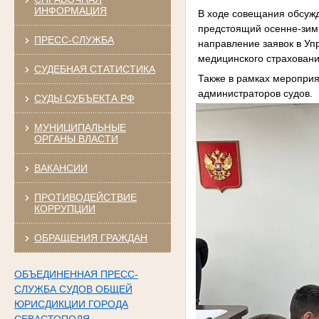
ИНФОРМАЦИЯ
В ходе совещания обсужда
предстоящий осенне-зим
ПРЕСС-СЛУЖБА
направление заявок в Уп
медицинского страховани
СУДЕБНАЯ СТАТИСТИКА
Также в рамках меропри
администраторов судов.
СУДЫ СУБЪЕКТА РФ
МУНИЦИПАЛЬНЫЕ
ОРГАНЫ ВЛАСТИ
ВАКАНСИИ
ПРОТИВОДЕЙСТВИЕ
КОРРУПЦИИ
ОБРАЩЕНИЯ ГРАЖДАН
ОБЪЕДИНЕННАЯ ПРЕСС-
СЛУЖБА СУДОВ ОБЩЕЙ
ЮРИСДИКЦИИ ГОРОДА
СЕВАСТОПОЛЯ